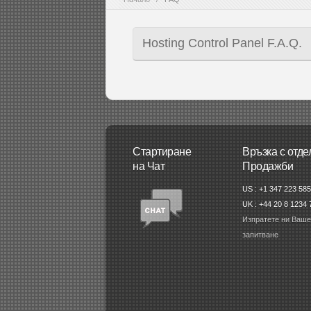
Hosting Control Panel F.A.Q.
Стартиране
Връзка с отде
на Чат
Продажби
US : +1 347 223 58
UK : +44 20 8 1234 
Изпратете ни Ваше
запитване