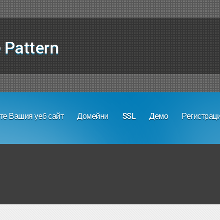
 Pattern
те Вашия уеб сайт
Домейни
SSL
Демо
Регистрац