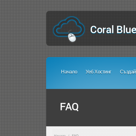
Coral Blue
Начало
Уеб Хостинг
Създай
FAQ
Начало
/
FAQ