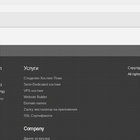
л
Услуги
Copyrig
All righ
Споделен Хостинг План
Semi-Dedicated хостинг
53
VPS хостинг
790
Website Builder
то
Domain names
Zacky инсталатор на приложения
SSL Сертификати
Company
Данни за връзка